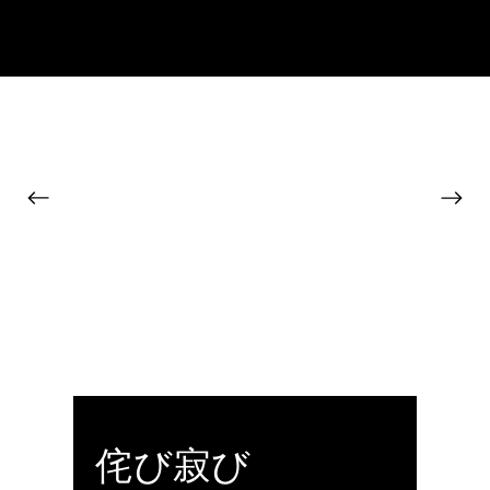
Blog
侘び寂び