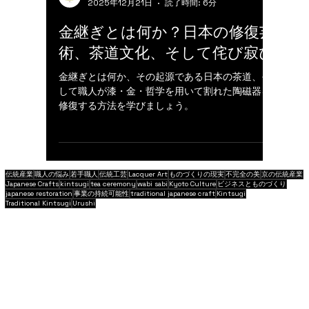
美彰院-BISHOIN- 美術修復スタジオ
2025年12月21日
読了時間: 6分
金継ぎとは何か？日本の修復芸
術、茶道文化、そして侘び寂び
金継ぎとは何か、その起源である日本の茶道、そ
して職人が漆・金・哲学を用いて割れた陶磁器を
修復する方法を学びましょう。
伝統産業
職人の悩み
若手職人
伝統工芸
Lacquer Art
ものづくりの現実
不完全の美
京の伝統産業
Japanese Crafts
kintsugi
tea ceremony
wabi sabi
Kyoto Culture
ビジネスとものづくり
japanese restoration
事業の持続可能性
traditional japanese craft
Kintsugi
Traditional Kintsugi
Urushi