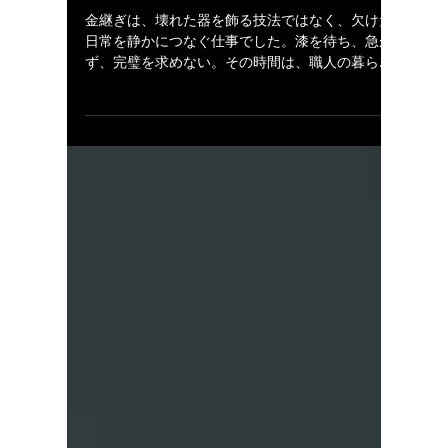
置く
金継ぎは、壊れた器を飾る技法ではなく、欠けた
日常を静かにつなぐ仕事でした。漆を待ち、急が
ず、完璧を求めない。その時間は、職人の暮らし
そのもの。金継ぎ体験は、侘び寂びの思想ととも
に、直すことより向き合うことを学ぶひとときで
す。