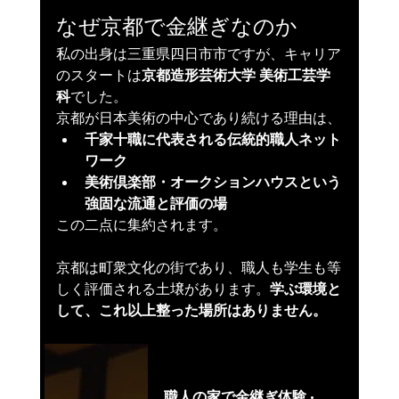
なぜ京都で金継ぎなのか
私の出身は三重県四日市市ですが、キャリア
のスタートは
京都造形芸術大学 美術工芸学
科
でした。
京都が日本美術の中心であり続ける理由は、
千家十職に代表される伝統的職人ネット
ワーク
美術倶楽部・オークションハウスという
強固な流通と評価の場
この二点に集約されます。
京都は町衆文化の街であり、職人も学生も等
しく評価される土壌があります。
学ぶ環境と
して、これ以上整った場所はありません。
www.airbnb.jp
職人の家で金継ぎ体験 · ★5.0