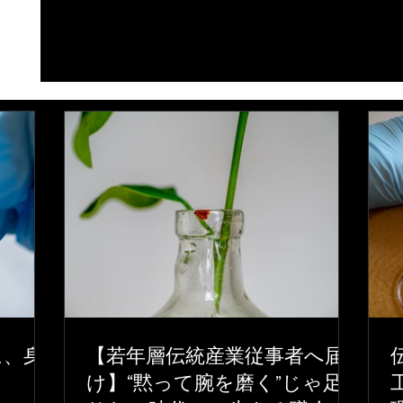
金継ぎとは何か？日本の修復芸術、茶道文化、
に、身
【若年層伝統産業従事者へ届
して侘び寂び
け】“黙って腕を磨く”じゃ足