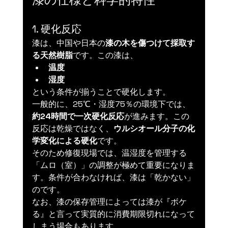
1. 硬化反応
漆は、中国や日本の
漆の木を傷つけて採取す
る天然樹脂
です。この漆は、
温度
湿度
という条件が揃うことで硬化します。
一般的に、25℃・湿度75％の環境下では、
約24時間で一次硬化反応
が進みます。この
反応は乾燥ではなく、
ウルシオール分子の化
学変化による硬化
です。
そのため修復現場では、温湿度を管理する
「ムロ（室）」の調整が極めて重要になりま
す。条件が合わなければ、漆は「乾かない」
のです。
なお、漆の保存管理によっては漆が『ボケ
る』と言って実質的に消費期限切れになって
しまう場合もあります。