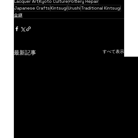
Lacquer Art
Kyoto Culture
Pottery Repair
Japanese Crafts
Kintsugi
Urushi
Traditional Kintsugi
金継
すべて表示
最新記事