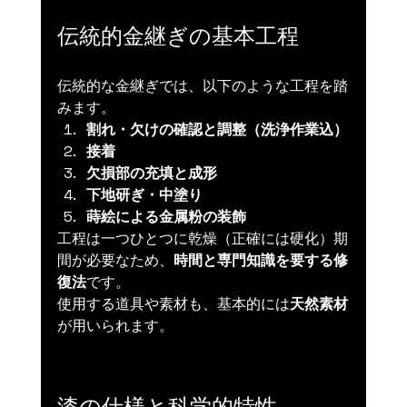
伝統的金継ぎの基本工程
伝統的な金継ぎでは、以下のような工程を踏
みます。
割れ・欠けの確認と調整（洗浄作業込）
接着
欠損部の充填と成形
下地研ぎ・中塗り
蒔絵による金属粉の装飾
工程は一つひとつに乾燥（正確には硬化）期
間が必要なため、
時間と専門知識を要する修
復法
です。
使用する道具や素材も、基本的には
天然素材
が用いられます。
漆の仕様と科学的特性