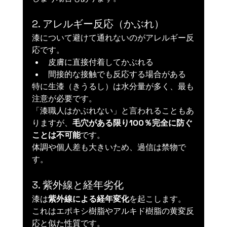
2. アレルギー反応（かぶれ）
漆について避けて通れないのがアレルギー反
応です。
皮膚に直接付着してかぶれる
間接的な接触でも反応する場合がある
特に生漆（きうるし）は水分量が多く、最も
注意が必要です。
「漆職人はかぶれない」と言われることもあ
りますが、
毛穴がある限り100％完全に防ぐ
ことは不可能
です。
体調や個人差も大きいため、過信は禁物で
す。
3. 紫外線と経年劣化
漆は
紫外線による経年変化
を起こします。
これはエポキシ樹脂やアルキド樹脂の黄変反
応と似た性質です。