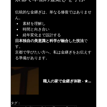
伝統的な金継ぎは、単なる修復ではありませ
ん。
素材を理解し
時間と向き合い
経年変化まで設計する
日本独自の美意識と科学が融合した技法
で
す。
京都で学びたい方へ、私は金継ぎをお伝えす
る準備があります。
www.airbnb.jp
職人の家で金継ぎ体験 · ★5.0
京都の伝統的な家屋で開催される、実践的な金継ぎワークショップに参加しましょう。日本の金箔修復の美しさを発見し、生活・仕事の場で本物の文化を体験しましょう。
タグ：