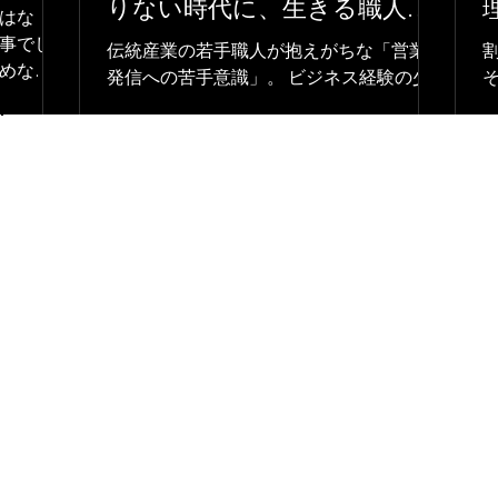
りない時代に、生きる職人と
はな
して
事でし
伝統産業の若手職人が抱えがちな「営業や
めな
発信への苦手意識」。 ビジネス経験の少
のも
なさから生まれる“前に出ることへのアレ
想とと
ルギー”について、自身の体験と仲間の声
を学ぶ
金継体験
美術修復
を交えながら綴ります。 作るだけでは足
りない時代に、職人としてどう「届ける責
任」と向き合うのか──迷いの途中にいる
すべての人へ。